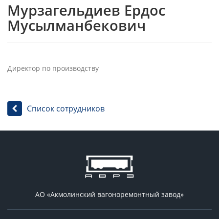
Мурзагельдиев Ердос
Мусылманбекович
Директор по производству
Список сотрудников
АО «Акмолинский вагоноремонтный завод»